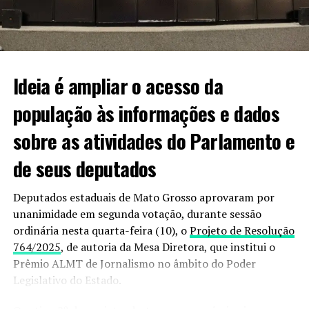
professora da cidade, não tem inimizades, então,
estamos achando tudo isso bem estranho. Estamos
mobilizados em busca de informações sobre o paradeiro
dela”.
Ideia é ampliar o acesso da
população às informações e dados
Informações podem ser passadas à polícia pelo 190
sobre as atividades do Parlamento e
ou 187.
de seus deputados
VEJA VIDEO DO MOMENTO;
Deputados estaduais de Mato Grosso aprovaram por
unanimidade em segunda votação, durante sessão
ordinária nesta quarta-feira (10), o
Projeto de Resolução
764/2025
, de autoria da Mesa Diretora, que institui o
Prêmio ALMT de Jornalismo no âmbito do Poder
Legislativo do Estado.