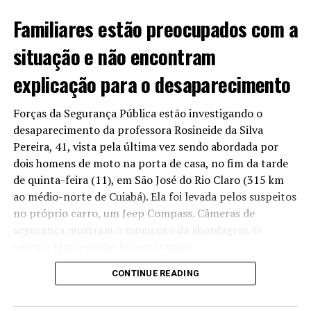
Avenida do CPA.
Familiares estão preocupados com a
Em caso de não cumprimento, seria aplicada uma multa
situação e não encontram
de R$ 54 milhões. O que não aconteceu até o momento.
explicação para o desaparecimento
Forças da Segurança Pública estão investigando o
Acusados de omissão
desaparecimento da professora Rosineide da Silva
Pereira, 41, vista pela última vez sendo abordada por
Para o presidente da Assembleia, o atraso da entrega
dois homens de moto na porta de casa, no fim da tarde
não pode ser tolerado e exige que o contrato seja
de quinta-feira (11), em São José do Rio Claro (315 km
cumprido e que providências mais duras, como multa,
ao médio-norte de Cuiabá). Ela foi levada pelos suspeitos
sejam aplicadas. Para ele, a falta de aplicação pode ser
no próprio carro, um Jeep Compass. Câmeras de
tratada como “omissão” política por parte dos
segurança mostram o momento da abordagem. O
cuiabanos.
veículo também não foi encontrado.
“Infelizmente, tem empresas que ganham licitação e
CONTINUE READING
Reportagem apurou que amigos da professora,
não têm capacidade de fazer aquilo que se propõe fazer
concursada no município e dá aula na rede pública,
no prazo que se propõe fazer. Tem que multar! Tem que
sentiram falta dela, que deixou de responder às