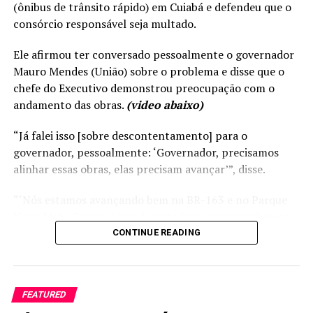
(ônibus de trânsito rápido) em Cuiabá e defendeu que o
consórcio responsável seja multado.
Ele afirmou ter conversado pessoalmente o governador
Mauro Mendes (União) sobre o problema e disse que o
chefe do Executivo demonstrou preocupação com o
andamento das obras.
(video abaixo)
“Já falei isso [sobre descontentamento] para o
governador, pessoalmente: ‘Governador, precisamos
alinhar essas obras, elas precisam avançar’”, disse.
“‘Nós estamos avançando bem na BR-163 e no Parque
Novo Mato Grosso é isso é muito bom, mas precisamos
concluir o BRT e o Portão do Inferno em Chapada dos
CONTINUE READING
Guimarães. São duas obras significativas e que o Governo
precisa avançar’”, acrescentou Max detalhando a
conversa com o governador.
RELATED TOPICS:
FEATURED
UP NEXT