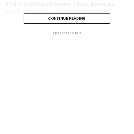
20 anos de prática no esporte, Sandro afirmou que
nunca havia pescado um exemplar desse porte.
CONTINUE READING
VIDEO:
ADVERTISEMENT