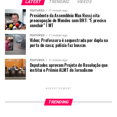
LATEST
TRENDING
VIDEOS
uma cultura já existente em algumas regiões.
FEATURED
11 meses ago
Presidente da Assembleia Max Russi cita
“No nosso lodge, por exemplo, nunca se consumiu peixe
preocupação de Mendes com BRT: “É preciso
do rio. A experiência é de pesca esportiva pura. É isso
concluir” I MT
que atrai turistas de alto padrão, famílias e até gerações
inteiras que retornam todos os anos.”
FEATURED
11 meses ago
Vídeo; Professora é sequestrada por dupla na
porta de casa; polícia faz buscas
O peixe consumido dentro da pousada dele é comprado
de mercados. Ele também destaca que, no caso do lodge,
a pesca esportiva atrai um público diferenciado,
FEATURED
11 meses ago
Deputados aprovam Projeto de Resolução que
disposto a gastar mais.
institui o Prêmio ALMT de Jornalismo
“Recebemos famílias inteiras que voltam todos os anos.
São turistas de alto padrão que injetam recursos não só
no lodge, mas em toda a cadeia: transporte aéreo, guias,
ADVERTISEMENT
fornecedores locais e até comunidades ribeirinhas”,
avaliou.
TRENDING