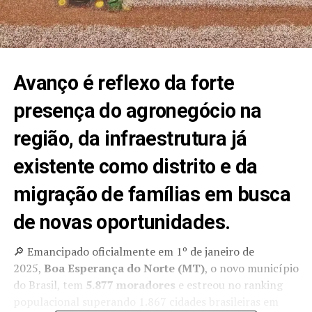
Avanço é reflexo da forte
presença do agronegócio na
região, da infraestrutura já
existente como distrito e da
migração de famílias em busca
de novas oportunidades.
🔎 Emancipado oficialmente em 1º de janeiro de
2025,
Boa Esperança do Norte
(MT)
,
o novo município
do Brasil
, tem
5.877 moradores
e estreou no ranking
populacional superando 1.867 cidades
brasileiras em