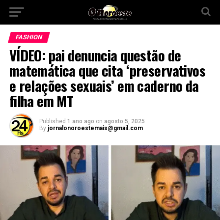
FASHION
VÍDEO: pai denuncia questão de
matemática que cita ‘preservativos
e relações sexuais’ em caderno da
filha em MT
Published
1 ano ago
on
agosto 5, 2025
By
jornalonoroestemais@gmail.com