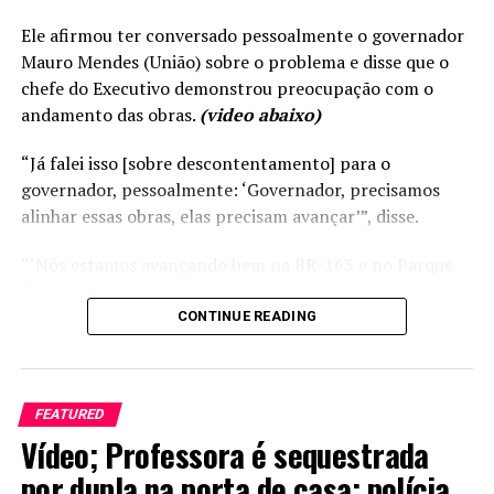
DON'T MISS
Ele afirmou ter conversado pessoalmente o governador
Mala trocada, pneu furado e passagem errada livram
Mauro Mendes (União) sobre o problema e disse que o
amigas de acidente com 11 mortes e mais de 40 feridos
chefe do Executivo demonstrou preocupação com o
em MT
andamento das obras.
(video abaixo)
“Já falei isso [sobre descontentamento] para o
governador, pessoalmente: ‘Governador, precisamos
alinhar essas obras, elas precisam avançar’”, disse.
“‘Nós estamos avançando bem na BR-163 e no Parque
Novo Mato Grosso é isso é muito bom, mas precisamos
concluir o BRT e o Portão do Inferno em Chapada dos
CONTINUE READING
Guimarães. São duas obras significativas e que o Governo
precisa avançar’”, acrescentou Max detalhando a
conversa com o governador.
FEATURED
Vídeo; Professora é sequestrada
Russi disse que Mendes também cobrou ao secretário de
Estado de Infraestrutura, Marcelo de Oliveira, sobre o
por dupla na porta de casa; polícia