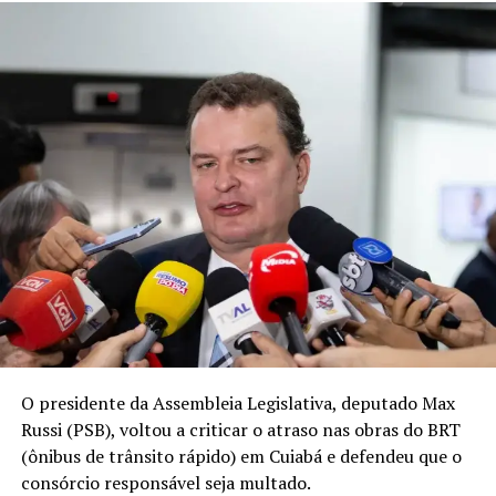
foram divulgadas informações sobre o motorista.
O caso é investigado pela Polícia Civil.
Tocador
Media error: Format(s) not supported or source(s)
de
not found
vídeo
Fazer download do arquivo: https://jornalonoroeste.com.br/wp-
content/uploads/2025/08/g1-jardes-7-.mp4?_=1
O presidente da Assembleia Legislativa, deputado Max
RELATED TOPICS:
Russi (PSB), voltou a criticar o atraso nas obras do BRT
UP NEXT
(ônibus de trânsito rápido) em Cuiabá e defendeu que o
Acusado de atropelar criança de 11 anos é encontrado
consórcio responsável seja multado.
dormindo no carro I MT