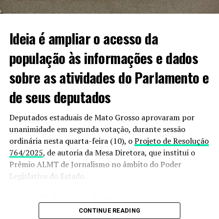
mobilizados em busca de informações sobre o paradeiro
dela”.
Ideia é ampliar o acesso da
população às informações e dados
Informações podem ser passadas à polícia pelo 190
sobre as atividades do Parlamento e
ou 187.
de seus deputados
VEJA VIDEO DO MOMENTO;
Deputados estaduais de Mato Grosso aprovaram por
unanimidade em segunda votação, durante sessão
ordinária nesta quarta-feira (10), o
Projeto de Resolução
764/2025
, de autoria da Mesa Diretora, que institui o
Prêmio ALMT de Jornalismo no âmbito do Poder
Legislativo do Estado.
O artigo 2º do projeto, destaca que o prêmio visa
estimular os trabalhos dos jornalistas que fazem a
CONTINUE READING