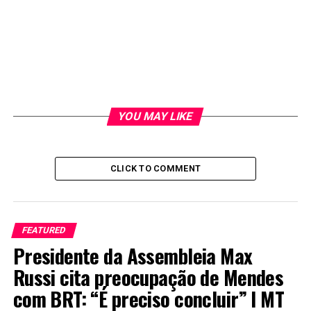
Ele foi socorrido com vida pelos colegas de trabalho e
levado até o Hospital Municipal de General Carneiro. No
YOU MAY LIKE
entanto, ele não resistiu aos ferimentos.
Tocador
Media error: Format(s) not supported or source(s)
CLICK TO COMMENT
de
not found
vídeo
Fazer download do arquivo: https://jornalonoroeste.com.br/wp-
content/uploads/2025/09/videos-g1-3-.mp4?_=1
FEATURED
Presidente da Assembleia Max
Russi cita preocupação de Mendes
com BRT: “É preciso concluir” I MT