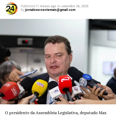
Segundo a polícia, a vítima é da Bahia e não possui
Published
11 meses ago
on
setembro 26, 2025
By
jornalonoroestemais@gmail.com
parentes na região.
RELATED TOPICS:
UP NEXT
Avião cai durante pouso forçado após falha no motor e
deixa três pessoas feridas em MT, vídeo
DON'T MISS
Hilux capota na Estrada do Manso e deixa 4 pessoas
feridas em MT
O presidente da Assembleia Legislativa, deputado Max