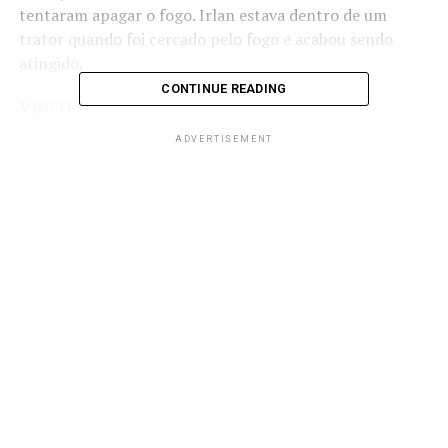
tentaram apagar o fogo. Irlan estava
dentro de um
trator quando foi cercado pelo fogo e acabou sendo
atingido
.
CONTINUE READING
VIDEO:
ADVERTISEMENT