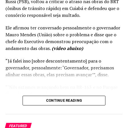
Russi (PSB), voltou a criticar o atraso nas obras do BRT
(ônibus de trânsito rápido) em Cuiabá e defendeu que o
consórcio responsável seja multado.
Ele afirmou ter conversado pessoalmente o governador
Mauro Mendes (União) sobre o problema e disse que o
chefe do Executivo demonstrou preocupação com o
andamento das obras.
(video abaixo)
“Já falei isso [sobre descontentamento] para o
governador, pessoalmente: ‘Governador, precisamos
alinhar essas obras, elas precisam avançar’”, disse.
“‘Nós estamos avançando bem na BR-163 e no Parque
Novo Mato Grosso é isso é muito bom, mas precisamos
concluir o BRT e o Portão do Inferno em Chapada dos
CONTINUE READING
Guimarães. São duas obras significativas e que o Governo
precisa avançar’”, acrescentou Max detalhando a
conversa com o governador.
FEATURED