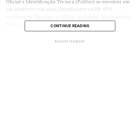
Oficial e Identificação Técnica (Politec) se envolver em
um acidente
com uma caminhonete na BR-070,
em General Carneiro, a 449 km de Cuiabá, nessa quinta-
feira (7).
CONTINUE READING
Segundo a Polícia Militar, os
servidores estavam
ADVERTISEMENT
retornando da perícia de um acidente
com morte. Na
volta para a base de trabalho, o motorista fez uma
manobra para identificar a placa no trecho da rodovia,
momento em que bateu contra uma caminhonete.
Conforme registro da ocorrência, o carro da Politec
tinha três agentes, Alcides Franco, que teve ferimentos
no braço esquerdo, José da Silva, que fraturou a
clavícula, e
André Sbroggio, que fraturou três costelas e
teve complicações em uma das vértebras
. Ele foi
transferido para a UPA de Barra do Garças e precisou ser
internado na Unidade de Terapia Intensiva (UTI).