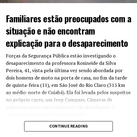
até agosto, para finalizar o trecho que foi aberto na
Avenida do CPA.
Familiares estão preocupados com a
Em caso de não cumprimento, seria aplicada uma multa
situação e não encontram
de R$ 54 milhões. O que não aconteceu até o momento.
explicação para o desaparecimento
Forças da Segurança Pública estão investigando o
Acusados de omissão
desaparecimento da professora Rosineide da Silva
Pereira, 41, vista pela última vez sendo abordada por
Para o presidente da Assembleia, o atraso da entrega
dois homens de moto na porta de casa, no fim da tarde
não pode ser tolerado e exige que o contrato seja
de quinta-feira (11), em São José do Rio Claro (315 km
cumprido e que providências mais duras, como multa,
ao médio-norte de Cuiabá). Ela foi levada pelos suspeitos
sejam aplicadas. Para ele, a falta de aplicação pode ser
no próprio carro, um Jeep Compass. Câmeras de
tratada como “omissão” política por parte dos
segurança mostram o momento da abordagem. O
cuiabanos.
veículo também não foi encontrado.
“Infelizmente, tem empresas que ganham licitação e
CONTINUE READING
Reportagem apurou que amigos da professora,
não têm capacidade de fazer aquilo que se propõe fazer
concursada no município e dá aula na rede pública,