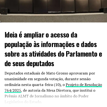
que não há motivos para ela ter sido sequestrada. “É uma
professora da cidade, não tem inimizades, então,
estamos achando tudo isso bem estranho. Estamos
mobilizados em busca de informações sobre o paradeiro
dela”.
Ideia é ampliar o acesso da
população às informações e dados
Informações podem ser passadas à polícia pelo 190
sobre as atividades do Parlamento e
ou 187.
de seus deputados
VEJA VIDEO DO MOMENTO;
Deputados estaduais de Mato Grosso aprovaram por
unanimidade em segunda votação, durante sessão
ordinária nesta quarta-feira (10), o
Projeto de Resolução
764/2025
, de autoria da Mesa Diretora, que institui o
Prêmio ALMT de Jornalismo no âmbito do Poder
Legislativo do Estado.