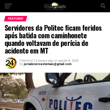
FEATURED
Servidores da Politec ficam feridos
após batida com caminhonete
quando voltavam de perícia de
acidente em MT
Published
12 meses ago
on
agosto 8, 2025
By
jornalonoroestemais@gmail.com