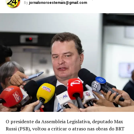
By
jornalonoroestemais@gmail.com
sair para receber atendimento, pois estava abalada.
Família das vítimas acompanha o julgamento — Foto: Marcos
Moreira/TVCA
O presidente da Assembleia Legislativa, deputado Max
Russi (PSB), voltou a criticar o atraso nas obras do BRT