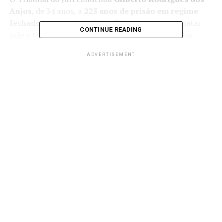
Anjos
, de 34 anos, a
225 anos de prisão em regime
fechado
, nesta quinta-feira (7), por estuprar e matar
CONTINUE READING
mãe e três filhas com idades entre 10 e 19 anos, em
novembro de 2023, em Sorriso(MT).
ADVERTISEMENT
Ele responde pelos crimes de estupro, estupro de
vulnerável e feminicídio. A sentença foi proferida pelo
juiz Rafael Deprá Panichella, da 1ª Vara Criminal de
Sorriso, após cerca de 10 horas de julgamento.
A condenação do réu terá início de cumprimento
imediato. Em relação à mãe e vítima, os jurados
reconheceram os crimes de feminicídio triplamente
qualificado, com a causa de aumento de pena, bem como
o estupro de vulnerável. Em relação às filhas, houve o
reconhecimento de feminicídio qualificado com a causa
de aumento, bem como o estupro de vulnerável, sendo
inclusas até cinco qualificadoras.