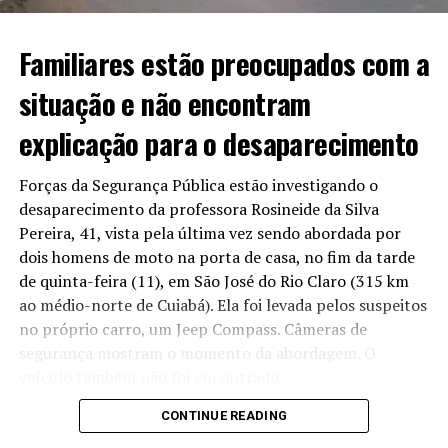
até agosto, para finalizar o trecho que foi aberto na
Avenida do CPA.
Familiares estão preocupados com a
Em caso de não cumprimento, seria aplicada uma multa
situação e não encontram
de R$ 54 milhões. O que não aconteceu até o momento.
explicação para o desaparecimento
Forças da Segurança Pública estão investigando o
Acusados de omissão
desaparecimento da professora Rosineide da Silva
Pereira, 41, vista pela última vez sendo abordada por
Para o presidente da Assembleia, o atraso da entrega
dois homens de moto na porta de casa, no fim da tarde
não pode ser tolerado e exige que o contrato seja
de quinta-feira (11), em São José do Rio Claro (315 km
cumprido e que providências mais duras, como multa,
ao médio-norte de Cuiabá). Ela foi levada pelos suspeitos
sejam aplicadas. Para ele, a falta de aplicação pode ser
no próprio carro, um Jeep Compass. Câmeras de
tratada como “omissão” política por parte dos
segurança mostram o momento da abordagem. O
cuiabanos.
veículo também não foi encontrado.
“Infelizmente, tem empresas que ganham licitação e
CONTINUE READING
Reportagem apurou que amigos da professora,
não têm capacidade de fazer aquilo que se propõe fazer
concursada no município e dá aula na rede pública,