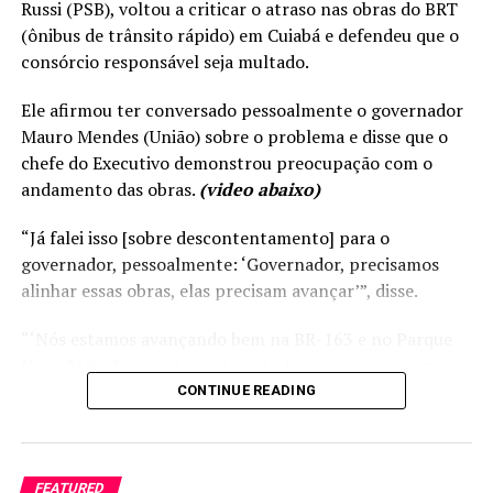
Russi (PSB), voltou a criticar o atraso nas obras do BRT
Pivetta vê impacto pequeno do tarifaço dos Estados
(ônibus de trânsito rápido) em Cuiabá e defendeu que o
Unidos na economia de MT I MT
consórcio responsável seja multado.
Ele afirmou ter conversado pessoalmente o governador
Mauro Mendes (União) sobre o problema e disse que o
chefe do Executivo demonstrou preocupação com o
andamento das obras.
(video abaixo)
“Já falei isso [sobre descontentamento] para o
governador, pessoalmente: ‘Governador, precisamos
alinhar essas obras, elas precisam avançar’”, disse.
“‘Nós estamos avançando bem na BR-163 e no Parque
Novo Mato Grosso é isso é muito bom, mas precisamos
concluir o BRT e o Portão do Inferno em Chapada dos
CONTINUE READING
Guimarães. São duas obras significativas e que o Governo
precisa avançar’”, acrescentou Max detalhando a
conversa com o governador.
FEATURED