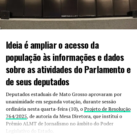
que não há motivos para ela ter sido sequestrada. “É uma
professora da cidade, não tem inimizades, então,
estamos achando tudo isso bem estranho. Estamos
mobilizados em busca de informações sobre o paradeiro
dela”.
Ideia é ampliar o acesso da
população às informações e dados
Informações podem ser passadas à polícia pelo 190
sobre as atividades do Parlamento e
ou 187.
de seus deputados
VEJA VIDEO DO MOMENTO;
Deputados estaduais de Mato Grosso aprovaram por
unanimidade em segunda votação, durante sessão
ordinária nesta quarta-feira (10), o
Projeto de Resolução
764/2025
, de autoria da Mesa Diretora, que institui o
Prêmio ALMT de Jornalismo no âmbito do Poder
Legislativo do Estado.