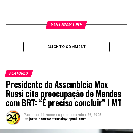
RELATED TOPICS:
UP NEXT
Servidora municipal é morta a facadas pelo ex-marido
YOU MAY LIKE
na frente da mãe e filha I MT
DON'T MISS
Governo de MT assina três novos contratos de
CLICK TO COMMENT
concessão de rodovias nesta segunda-feira (1º)
FEATURED
Presidente da Assembleia Max
Russi cita preocupação de Mendes
com BRT: “É preciso concluir” I MT
Published
11 meses ago
on
setembro 26, 2025
By
jornalonoroestemais@gmail.com