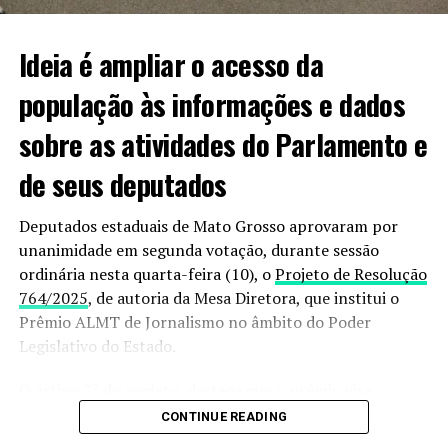
mobilizados em busca de informações sobre o paradeiro
dela”.
Ideia é ampliar o acesso da
população às informações e dados
Informações podem ser passadas à polícia pelo 190
sobre as atividades do Parlamento e
ou 187.
de seus deputados
VEJA VIDEO DO MOMENTO;
Deputados estaduais de Mato Grosso aprovaram por
unanimidade em segunda votação, durante sessão
ordinária nesta quarta-feira (10), o
Projeto de Resolução
764/2025
, de autoria da Mesa Diretora, que institui o
Prêmio ALMT de Jornalismo no âmbito do Poder
Legislativo do Estado.
O artigo 2º do projeto, destaca que o prêmio visa
estimular os trabalhos dos jornalistas que fazem a
CONTINUE READING
cobertura das atividades legislativas, além de destacar a