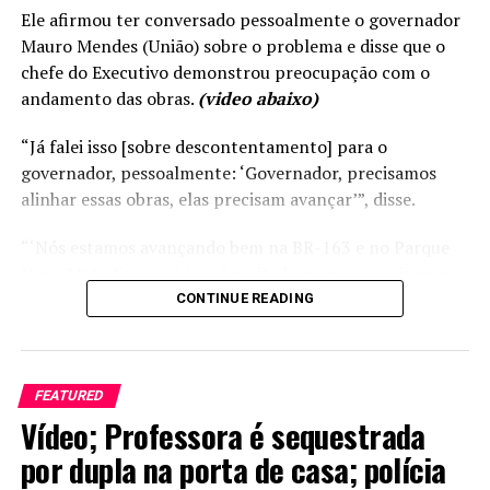
Ele afirmou ter conversado pessoalmente o governador
Mauro Mendes (União) sobre o problema e disse que o
chefe do Executivo demonstrou preocupação com o
andamento das obras.
(video abaixo)
“Já falei isso [sobre descontentamento] para o
governador, pessoalmente: ‘Governador, precisamos
alinhar essas obras, elas precisam avançar’”, disse.
“‘Nós estamos avançando bem na BR-163 e no Parque
Novo Mato Grosso é isso é muito bom, mas precisamos
concluir o BRT e o Portão do Inferno em Chapada dos
CONTINUE READING
Guimarães. São duas obras significativas e que o Governo
precisa avançar’”, acrescentou Max detalhando a
conversa com o governador.
FEATURED
Vídeo; Professora é sequestrada
Russi disse que Mendes também cobrou ao secretário de
Estado de Infraestrutura, Marcelo de Oliveira, sobre o
por dupla na porta de casa; polícia
melhor andamento das obras do BRT.