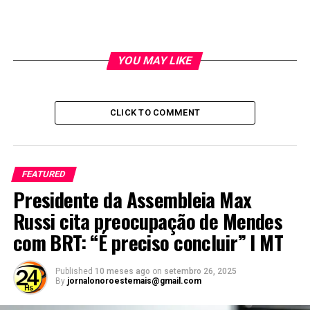
UP NEXT
1º Encontro SER Família Habitação ocorre hoje em
Cuiabá
DON'T MISS
YOU MAY LIKE
Motoristas derrubam 13 postes de energia em menos de
48 horas durante acidentes em MT
CLICK TO COMMENT
FEATURED
Presidente da Assembleia Max
Russi cita preocupação de Mendes
com BRT: “É preciso concluir” I MT
Published
10 meses ago
on
setembro 26, 2025
By
jornalonoroestemais@gmail.com