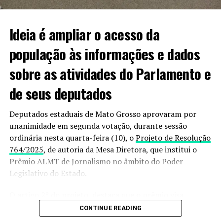
mobilizados em busca de informações sobre o paradeiro
dela”.
Ideia é ampliar o acesso da
população às informações e dados
Informações podem ser passadas à polícia pelo 190
sobre as atividades do Parlamento e
ou 187.
de seus deputados
VEJA VIDEO DO MOMENTO;
Deputados estaduais de Mato Grosso aprovaram por
unanimidade em segunda votação, durante sessão
ordinária nesta quarta-feira (10), o
Projeto de Resolução
764/2025
, de autoria da Mesa Diretora, que institui o
Prêmio ALMT de Jornalismo no âmbito do Poder
Legislativo do Estado.
O artigo 2º do projeto, destaca que o prêmio visa
estimular os trabalhos dos jornalistas que fazem a
CONTINUE READING
cobertura das atividades legislativas, além de destacar a