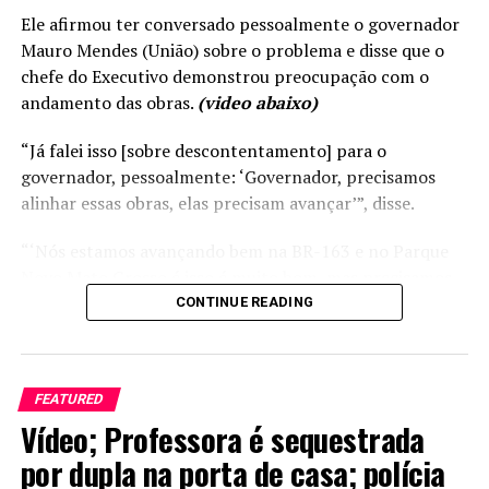
Ele afirmou ter conversado pessoalmente o governador
Mauro Mendes (União) sobre o problema e disse que o
chefe do Executivo demonstrou preocupação com o
andamento das obras.
(video abaixo)
“Já falei isso [sobre descontentamento] para o
governador, pessoalmente: ‘Governador, precisamos
alinhar essas obras, elas precisam avançar’”, disse.
“‘Nós estamos avançando bem na BR-163 e no Parque
Novo Mato Grosso é isso é muito bom, mas precisamos
concluir o BRT e o Portão do Inferno em Chapada dos
CONTINUE READING
Guimarães. São duas obras significativas e que o Governo
precisa avançar’”, acrescentou Max detalhando a
conversa com o governador.
FEATURED
Vídeo; Professora é sequestrada
Russi disse que Mendes também cobrou ao secretário de
Estado de Infraestrutura, Marcelo de Oliveira, sobre o
por dupla na porta de casa; polícia
melhor andamento das obras do BRT.