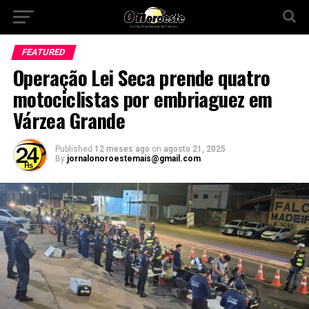
FEATURED
Operação Lei Seca prende quatro
motociclistas por embriaguez em
Várzea Grande
Published
12 meses ago
on
agosto 21, 2025
By
jornalonoroestemais@gmail.com