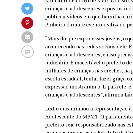
Ministério Público de Mato Grosso (
crianças e adolescentes expostos inde
publicou vídeos em que humilha e rid
Pinheiro durante evento realizado p
“Mais do que expor esses jovens, o qu
acontecendo nas redes sociais dele. 
crianças e adolescentes, e isso precis
Judiciário. É inaceitável o prefeito 
milhares de crianças nas creches, na
escola estadual, tentar fazer graça c
expressão mostraram o ‘L’ para ele, e
crianças e adolescentes”, afirmou Lúd
Lúdio encaminhou a representação à 
Adolescente do MPMT. O parlamentar 
prefeito seja responsabilizado nas es
punições previstas no Estatuto da Cr