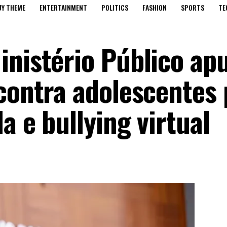
UY THEME
ENTERTAINMENT
POLITICS
FASHION
SPORTS
TE
inistério Público ap
 contra adolescentes 
a e bullying virtual