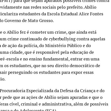
MPMT) para que sejam apurados possíveis crimes contra
vidamente nas redes sociais pelo prefeito. Abílio
iculariza estudantes da Escola Estadual Alice Fontes
elo Governo de Mato Grosso.
e o Abílio fez é cometer um crime, que ainda está
É um crime continuado de cyberbullying contra aquelas
a de ação da polícia, do Ministério Público e do
de uma cidade, que é responsável pela educação de
 pré-escola e no ensino fundamental, entrar em uma
om os estudantes, que no seu direito democrático de
 sair perseguindo os estudantes para expor essas
io.
Procuradoria Especializada da Defesa da Criança e do
pede que as ações de Abílio sejam apuradas e que o
feras cível, criminal e administrativa, além de possíveis
iança e do Adolescente (ECA).