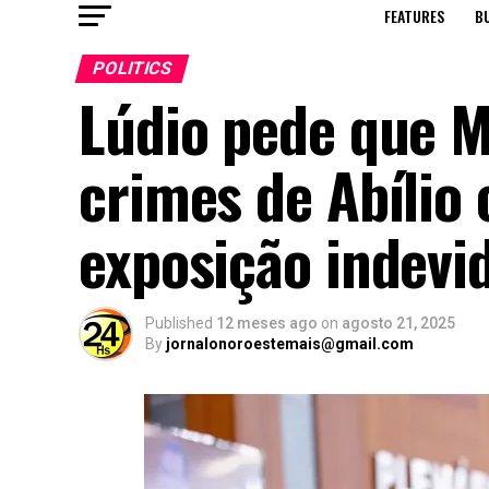
FEATURES
B
POLITICS
Lúdio pede que M
crimes de Abílio
exposição indevid
Published
12 meses ago
on
agosto 21, 2025
By
jornalonoroestemais@gmail.com