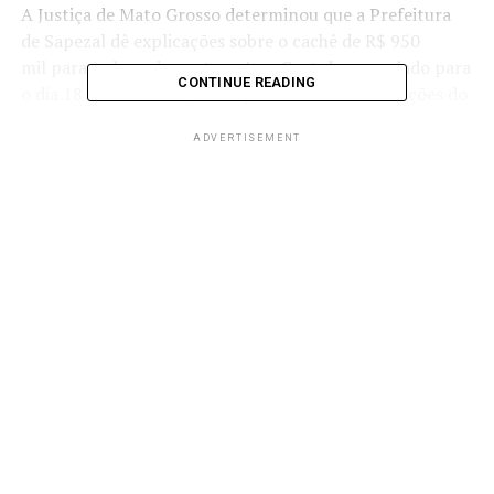
A Justiça de Mato Grosso determinou que a Prefeitura
de Sapezal dê explicações sobre o
cachê de R$ 950
mil
para o show da cantora
Ana Castela
, agendado para
CONTINUE READING
o dia 18 de setembro, como parte das comemorações do
31º aniversário da cidade. A decisão é dessa quarta-feira
ADVERTISEMENT
(27).
O juiz Luiz Guilherme Carvalho Guimarães determinou a
medida com base em um relatório do Ministério Público
de Mato Grosso (MPMT), que
apontou um aumento de
27% em comparação com os valores cobrados nos shows
recentes da cantora realizado no estado
.
A reportagem entrou em contato com a Prefeitura de
Sapezal e com a assessoria da cantora, mas não obteve
retorno até a última atualização desta reportagem.
O relatório apresentou os valores praticados em
contratações públicas para os shows mais recentes da