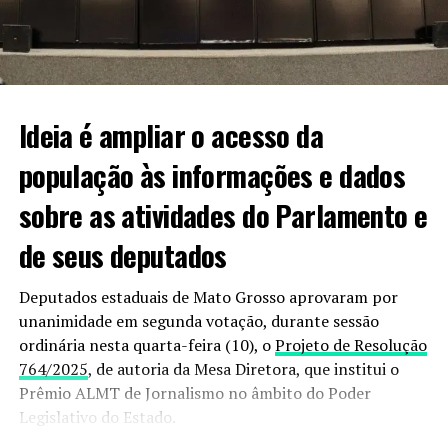
que não há motivos para ela ter sido sequestrada. “É uma
professora da cidade, não tem inimizades, então,
estamos achando tudo isso bem estranho. Estamos
mobilizados em busca de informações sobre o paradeiro
dela”.
Ideia é ampliar o acesso da
população às informações e dados
Informações podem ser passadas à polícia pelo 190
sobre as atividades do Parlamento e
ou 187.
de seus deputados
VEJA VIDEO DO MOMENTO;
Deputados estaduais de Mato Grosso aprovaram por
unanimidade em segunda votação, durante sessão
ordinária nesta quarta-feira (10), o
Projeto de Resolução
764/2025
, de autoria da Mesa Diretora, que institui o
Prêmio ALMT de Jornalismo no âmbito do Poder
Legislativo do Estado.