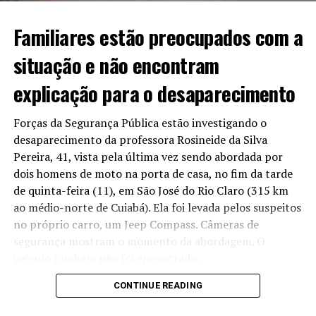
até agosto, para finalizar o trecho que foi aberto na
Avenida do CPA.
Familiares estão preocupados com a
Em caso de não cumprimento, seria aplicada uma multa
situação e não encontram
de R$ 54 milhões. O que não aconteceu até o momento.
explicação para o desaparecimento
Forças da Segurança Pública estão investigando o
Acusados de omissão
desaparecimento da professora Rosineide da Silva
Pereira, 41, vista pela última vez sendo abordada por
Para o presidente da Assembleia, o atraso da entrega
dois homens de moto na porta de casa, no fim da tarde
não pode ser tolerado e exige que o contrato seja
de quinta-feira (11), em São José do Rio Claro (315 km
cumprido e que providências mais duras, como multa,
ao médio-norte de Cuiabá). Ela foi levada pelos suspeitos
sejam aplicadas. Para ele, a falta de aplicação pode ser
no próprio carro, um Jeep Compass. Câmeras de
tratada como “omissão” política por parte dos
segurança mostram o momento da abordagem. O
cuiabanos.
veículo também não foi encontrado.
“Infelizmente, tem empresas que ganham licitação e
CONTINUE READING
Reportagem apurou que amigos da professora,
não têm capacidade de fazer aquilo que se propõe fazer
concursada no município e dá aula na rede pública,
no prazo que se propõe fazer. Tem que multar! Tem que