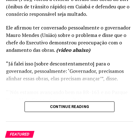
aproximados 300 km em
(ônibus de trânsito rápido) em Cuiabá e defendeu que o
rodovia asfaltada, diferença
consórcio responsável seja multado.
incapaz de, por si só,
Ele afirmou ter conversado pessoalmente o governador
explicar a diferença de
Mauro Mendes (União) sobre o problema e disse que o
valor”, diz trecho do
chefe do Executivo demonstrou preocupação com o
documento.
andamento das obras.
(video abaixo)
“Já falei isso [sobre descontentamento] para o
Após análise do relatório, a Justiça determinou o prazo
governador, pessoalmente: ‘Governador, precisamos
de 72 horas para o município se manifestar. Assim que a
alinhar essas obras, elas precisam avançar’”, disse.
prefeitura cumprir a determinação, o processo irá
“‘Nós estamos avançando bem na BR-163 e no Parque
retornar para análise do pedido de liminar na Vara Única
Novo Mato Grosso é isso é muito bom, mas precisamos
de Sapezal.
concluir o BRT e o Portão do Inferno em Chapada dos
CONTINUE READING
Guimarães. São duas obras significativas e que o Governo
precisa avançar’”, acrescentou Max detalhando a
conversa com o governador.
FEATURED