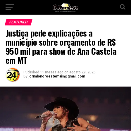
FEATURED
Justiça pede explicações a
município sobre orçamento de R$
950 mil para show de Ana Castela
em MT
Published
11 meses ago
on
agosto 29, 2025
By
jornalonoroestemais@gmail.com