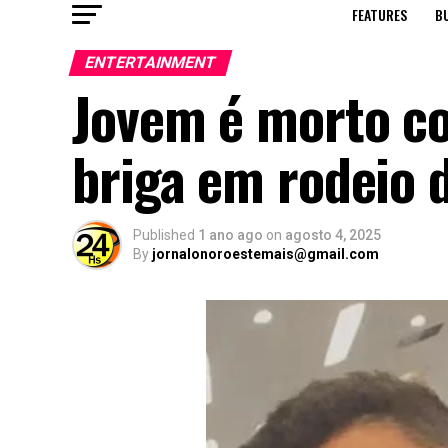
FEATURES
B
ENTERTAINMENT
Jovem é morto co
briga em rodeio 
Published
1 ano ago
on
agosto 4, 2025
By
jornalonoroestemais@gmail.com