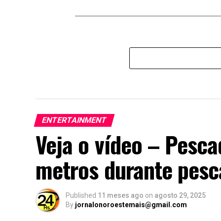
ENTERTAINMENT
Veja o vídeo – Pesca
metros durante pesca
Published
11 meses ago
on
agosto 29, 2025
By
jornalonoroestemais@gmail.com