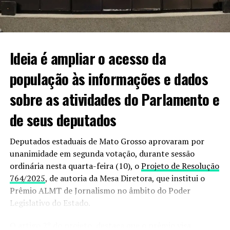
professora da cidade, não tem inimizades, então,
estamos achando tudo isso bem estranho. Estamos
mobilizados em busca de informações sobre o paradeiro
dela”.
Ideia é ampliar o acesso da
população às informações e dados
Informações podem ser passadas à polícia pelo 190
sobre as atividades do Parlamento e
ou 187.
de seus deputados
VEJA VIDEO DO MOMENTO;
Deputados estaduais de Mato Grosso aprovaram por
unanimidade em segunda votação, durante sessão
ordinária nesta quarta-feira (10), o
Projeto de Resolução
764/2025
, de autoria da Mesa Diretora, que institui o
Prêmio ALMT de Jornalismo no âmbito do Poder
Legislativo do Estado.
O artigo 2º do projeto, destaca que o prêmio visa