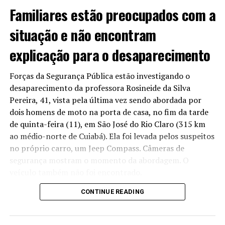
Avenida do CPA.
Familiares estão preocupados com a
Em caso de não cumprimento, seria aplicada uma multa
situação e não encontram
de R$ 54 milhões. O que não aconteceu até o momento.
explicação para o desaparecimento
Forças da Segurança Pública estão investigando o
Acusados de omissão
desaparecimento da professora Rosineide da Silva
Pereira, 41, vista pela última vez sendo abordada por
Para o presidente da Assembleia, o atraso da entrega
dois homens de moto na porta de casa, no fim da tarde
não pode ser tolerado e exige que o contrato seja
de quinta-feira (11), em São José do Rio Claro (315 km
cumprido e que providências mais duras, como multa,
ao médio-norte de Cuiabá). Ela foi levada pelos suspeitos
sejam aplicadas. Para ele, a falta de aplicação pode ser
no próprio carro, um Jeep Compass. Câmeras de
tratada como “omissão” política por parte dos
segurança mostram o momento da abordagem. O
cuiabanos.
veículo também não foi encontrado.
“Infelizmente, tem empresas que ganham licitação e
CONTINUE READING
Reportagem apurou que amigos da professora,
não têm capacidade de fazer aquilo que se propõe fazer
concursada no município e dá aula na rede pública,
no prazo que se propõe fazer. Tem que multar! Tem que
sentiram falta dela, que deixou de responder às
tomar providência porque se não fizer isso, a população