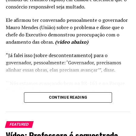
consórcio responsável seja multado.
Ele afirmou ter conversado pessoalmente o governador
Mauro Mendes (União) sobre o problema e disse que o
chefe do Executivo demonstrou preocupação com o
andamento das obras.
(video abaixo)
“Já falei isso [sobre descontentamento] para o
governador, pessoalmente: ‘Governador, precisamos
alinhar essas obras, elas precisam avançar’”, disse.
“‘Nós estamos avançando bem na BR-163 e no Parque
Novo Mato Grosso é isso é muito bom, mas precisamos
concluir o BRT e o Portão do Inferno em Chapada dos
CONTINUE READING
Guimarães. São duas obras significativas e que o Governo
precisa avançar’”, acrescentou Max detalhando a
conversa com o governador.
FEATURED
Vídeo; Professora é sequestrada
Russi disse que Mendes também cobrou ao secretário de