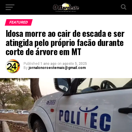
FEATURED
Idosa morre ao cair de escada e ser
atingida pelo próprio facão durante
corte de árvore em MT
Published
1 ano ago
on
agosto 5, 2025
By
jornalonoroestemais@gmail.com