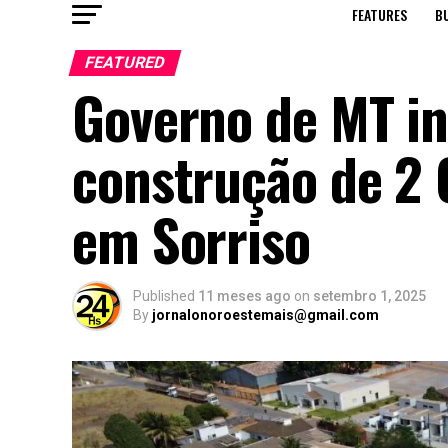
FEATURES
B
FEATURED
Governo de MT in
construção de 2 
em Sorriso
Published
11 meses ago
on
setembro 1, 2025
By
jornalonoroestemais@gmail.com