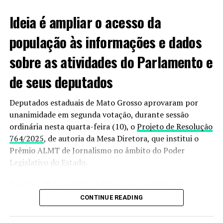
dela”.
Ideia é ampliar o acesso da
população às informações e dados
Informações podem ser passadas à polícia pelo 190
sobre as atividades do Parlamento e
ou 187.
de seus deputados
VEJA VIDEO DO MOMENTO;
Deputados estaduais de Mato Grosso aprovaram por
unanimidade em segunda votação, durante sessão
ordinária nesta quarta-feira (10), o
Projeto de Resolução
764/2025
, de autoria da Mesa Diretora, que institui o
Prêmio ALMT de Jornalismo no âmbito do Poder
Legislativo do Estado.
O artigo 2º do projeto, destaca que o prêmio visa
estimular os trabalhos dos jornalistas que fazem a
CONTINUE READING
cobertura das atividades legislativas, além de destacar a
relevância de suas contribuições para a sociedade mato-