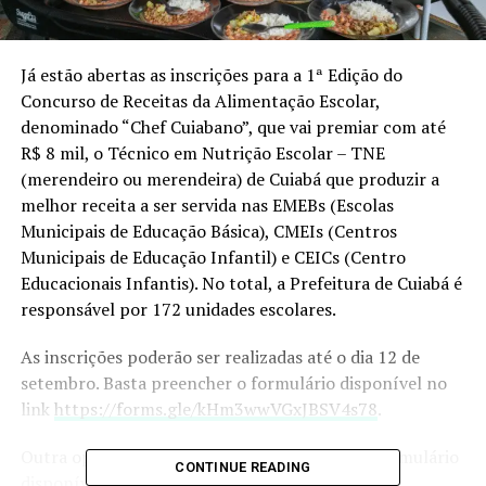
Já estão abertas as inscrições para a 1ª Edição do
Concurso de Receitas da Alimentação Escolar,
denominado “Chef Cuiabano”, que vai premiar com até
R$ 8 mil, o Técnico em Nutrição Escolar – TNE
(merendeiro ou merendeira) de Cuiabá que produzir a
melhor receita a ser servida nas EMEBs (Escolas
Municipais de Educação Básica), CMEIs (Centros
Municipais de Educação Infantil) e CEICs (Centro
Educacionais Infantis). No total, a Prefeitura de Cuiabá é
responsável por 172 unidades escolares.
As inscrições poderão ser realizadas até o dia 12 de
setembro. Basta preencher o formulário disponível no
link
https://forms.gle/kHm3wwVGxJBSV4s78
.
Outra opção para se inscrever é preencher o formulário
CONTINUE READING
disponível
AQUI
e encaminhá-lo no e-