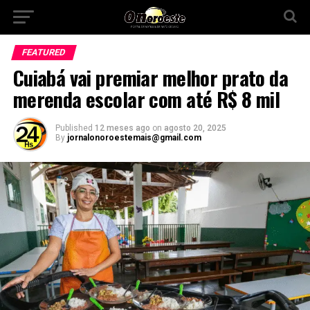
FEATURED
Cuiabá vai premiar melhor prato da
merenda escolar com até R$ 8 mil
Published
12 meses ago
on
agosto 20, 2025
By
jornalonoroestemais@gmail.com