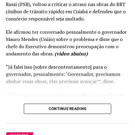
Russi (PSB), voltou a criticar o atraso nas obras do BRT
(ônibus de trânsito rápido) em Cuiabá e defendeu que o
consórcio responsável seja multado.
Ele afirmou ter conversado pessoalmente o governador
Mauro Mendes (União) sobre o problema e disse que o
chefe do Executivo demonstrou preocupação com o
andamento das obras.
(video abaixo)
“Já falei isso [sobre descontentamento] para o
governador, pessoalmente: ‘Governador, precisamos
alinhar essas obras, elas precisam avançar’”, disse.
“‘Nós estamos avançando bem na BR-163 e no Parque
Novo Mato Grosso é isso é muito bom, mas precisamos
concluir o BRT e o Portão do Inferno em Chapada dos
CONTINUE READING
Guimarães. São duas obras significativas e que o Governo
precisa avançar’”, acrescentou Max detalhando a
conversa com o governador.