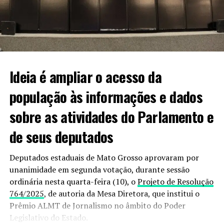
que não há motivos para ela ter sido sequestrada. “É uma
professora da cidade, não tem inimizades, então,
estamos achando tudo isso bem estranho. Estamos
mobilizados em busca de informações sobre o paradeiro
dela”.
Ideia é ampliar o acesso da
população às informações e dados
Informações podem ser passadas à polícia pelo 190
sobre as atividades do Parlamento e
ou 187.
de seus deputados
VEJA VIDEO DO MOMENTO;
Deputados estaduais de Mato Grosso aprovaram por
unanimidade em segunda votação, durante sessão
ordinária nesta quarta-feira (10), o
Projeto de Resolução
764/2025
, de autoria da Mesa Diretora, que institui o
Prêmio ALMT de Jornalismo no âmbito do Poder
Legislativo do Estado.