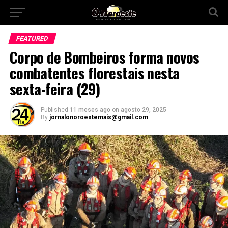
FEATURED
Corpo de Bombeiros forma novos
combatentes florestais nesta
sexta-feira (29)
Published
11 meses ago
on
agosto 29, 2025
By
jornalonoroestemais@gmail.com