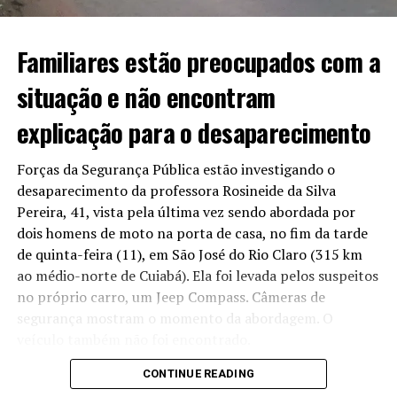
até agosto, para finalizar o trecho que foi aberto na
Avenida do CPA.
Familiares estão preocupados com a
Em caso de não cumprimento, seria aplicada uma multa
situação e não encontram
de R$ 54 milhões. O que não aconteceu até o momento.
explicação para o desaparecimento
Forças da Segurança Pública estão investigando o
Acusados de omissão
desaparecimento da professora Rosineide da Silva
Pereira, 41, vista pela última vez sendo abordada por
Para o presidente da Assembleia, o atraso da entrega
dois homens de moto na porta de casa, no fim da tarde
não pode ser tolerado e exige que o contrato seja
de quinta-feira (11), em São José do Rio Claro (315 km
cumprido e que providências mais duras, como multa,
ao médio-norte de Cuiabá). Ela foi levada pelos suspeitos
sejam aplicadas. Para ele, a falta de aplicação pode ser
no próprio carro, um Jeep Compass. Câmeras de
tratada como “omissão” política por parte dos
segurança mostram o momento da abordagem. O
cuiabanos.
veículo também não foi encontrado.
“Infelizmente, tem empresas que ganham licitação e
CONTINUE READING
Reportagem apurou que amigos da professora,
não têm capacidade de fazer aquilo que se propõe fazer