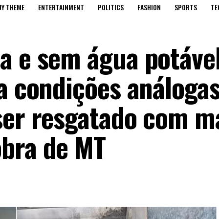
UY THEME
ENTERTAINMENT
POLITICS
FASHION
SPORTS
TE
a e sem água potável
ta condições análogas
ser resgatado com m
obra de MT