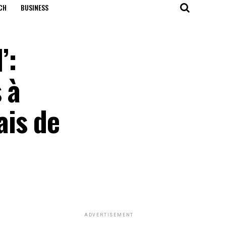
CH
BUSINESS
’:
 à
ais de
ADVERTISEMENT