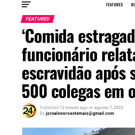
FEATURES
B
FEATURED
‘Comida estragad
funcionário rela
escravidão após 
500 colegas em 
Published
12 meses ago
on
agosto 7, 2025
By
jornalonoroestemais@gmail.com