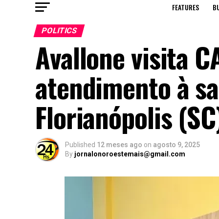
FEATURES
B
POLITICS
Avallone visita 
atendimento à s
Florianópolis (SC
Published
12 meses ago
on
agosto 9, 2025
By
jornalonoroestemais@gmail.com