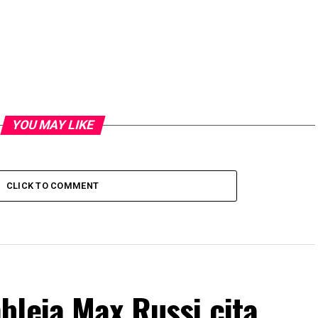
YOU MAY LIKE
CLICK TO COMMENT
bleia Max Russi cita