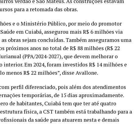
bairros Verdão e São Mateus. As construções estavam
cursos para a retomada das obras.
ões e o Ministério Público, por meio do promotor
a Saúde em Cuiabá, assegurou mais R$ 6 milhões via
ue as obras sejam concluídas. Também asseguramos uma
 os próximos anos no total de R$ 88 milhões (R$ 22
Plurianual (PPA/2024-2027), que devem melhorar o
 interior. Em 2024, foram investidos R$ 14 milhões e
elo menos R$ 22 milhões”, disse Avallone.
 com perfil diferenciado, pois além dos atendimentos
ternações temporárias, de 15 dias aproximadamente.
ero de habitantes, Cuiabá tem que ter até quatro
 estrutura física, a CST também está trabalhando para a
rofissionais da saúde para atuarem nesta e demais