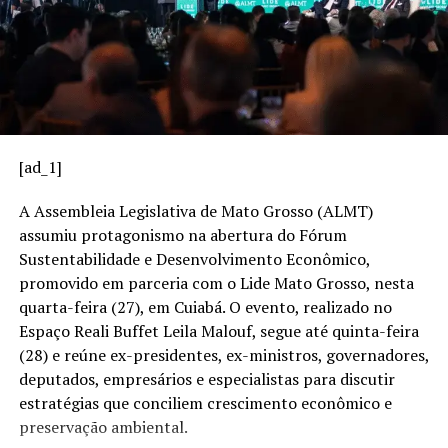
aceitar isso. Eu, por exemplo, acho muito errado [retirar
assinaturas], até evito assinar qualquer
encaminhamento sem ter convicção, porque eu vou até
o final. Se você assinar e depois recuar, eu acho muito
ruim quanto a imagem de parlamentar. Tem que ter um
motivo muito forte.”, pontua.
[ad_1]
O presidente adianta que o requerimento apresentado
pela petista possui falhas técnicas por ser uma proposta
A Assembleia Legislativa de Mato Grosso (ALMT)
que invadia competências. “Além da falta de assinaturas,
assumiu protagonismo na abertura do Fórum
o embasamento da CPI não está correto. O que ela
Sustentabilidade e Desenvolvimento Econômico,
protocolou na Assembleia, eu encaminhei para a minha
promovido em parceria com o Lide Mato Grosso, nesta
procuradoria e veio cheio de falhas. Existem
quarta-feira (27), em Cuiabá. O evento, realizado no
questionamentos que pedem investigação até sobre o
Espaço Reali Buffet Leila Malouf, segue até quinta-feira
governo federal. Isso não é de nossa competência” ,
(28) e reúne ex-presidentes, ex-ministros, governadores,
emenda.
deputados, empresários e especialistas para discutir
estratégias que conciliem crescimento econômico e
Russi ainda enfatiza que o enfrentamento da violência
preservação ambiental.
contra a mulher não está sendo eficaz no estado e que o