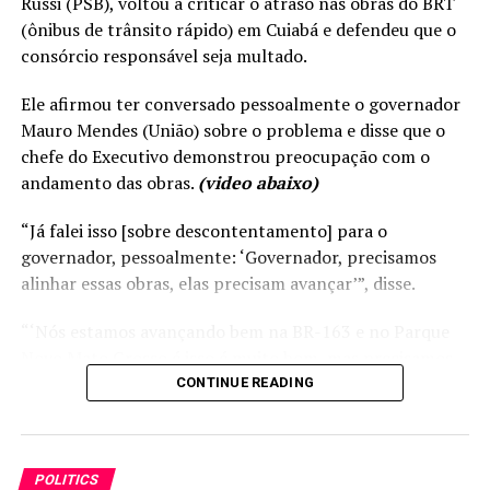
Russi (PSB), voltou a criticar o atraso nas obras do BRT
Governador diz que prisão de Jair Bolsonaro é ‘injusta e
(ônibus de trânsito rápido) em Cuiabá e defendeu que o
desnecessária’ I MT
consórcio responsável seja multado.
Ele afirmou ter conversado pessoalmente o governador
Mauro Mendes (União) sobre o problema e disse que o
chefe do Executivo demonstrou preocupação com o
andamento das obras.
(video abaixo)
“Já falei isso [sobre descontentamento] para o
governador, pessoalmente: ‘Governador, precisamos
alinhar essas obras, elas precisam avançar’”, disse.
“‘Nós estamos avançando bem na BR-163 e no Parque
Novo Mato Grosso é isso é muito bom, mas precisamos
concluir o BRT e o Portão do Inferno em Chapada dos
CONTINUE READING
Guimarães. São duas obras significativas e que o Governo
precisa avançar’”, acrescentou Max detalhando a
conversa com o governador.
POLITICS