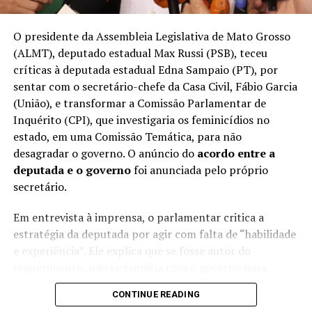
até agosto, para finalizar o trecho que foi aberto na
Avenida do CPA.
O presidente da Assembleia Legislativa de Mato Grosso
(ALMT), deputado estadual Max Russi (PSB), teceu
Em caso de não cumprimento, seria aplicada uma multa
críticas à deputada estadual Edna Sampaio (PT), por
de R$ 54 milhões. O que não aconteceu até o momento.
sentar com o secretário-chefe da Casa Civil, Fábio Garcia
(União), e transformar a Comissão Parlamentar de
Inquérito (CPI), que investigaria os feminicídios no
Acusados de omissão
estado, em uma Comissão Temática, para não
desagradar o governo. O anúncio do
acordo entre a
Para o presidente da Assembleia, o atraso da entrega
deputada e o governo
foi anunciada pelo próprio
não pode ser tolerado e exige que o contrato seja
secretário.
cumprido e que providências mais duras, como multa,
sejam aplicadas. Para ele, a falta de aplicação pode ser
Em entrevista à imprensa, o parlamentar critica a
tratada como “omissão” política por parte dos
estratégia da deputada por agir com falta de “habilidade
cuiabanos.
e experiência”. Ele explica que se fosse autor do
requerimento, não se reuniria com o governo para
“Infelizmente, tem empresas que ganham licitação e
discutir uma CPI, pois o objetivo de uma investigação é
não têm capacidade de fazer aquilo que se propõe fazer
CONTINUE READING
justamente fazer um enfrentamento.
no prazo que se propõe fazer. Tem que multar! Tem que