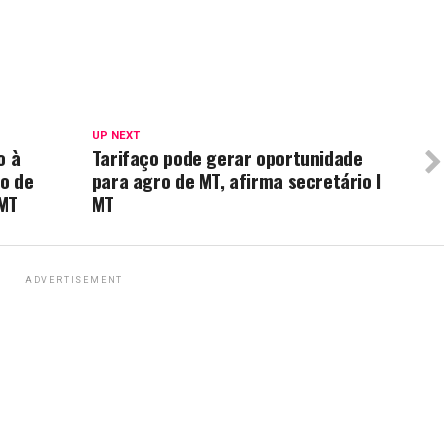
UP NEXT
o à
Tarifaço pode gerar oportunidade
o de
para agro de MT, afirma secretário I
 MT
MT
ADVERTISEMENT