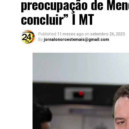
preocupação de Mend
concluir” I MT
Published
11 meses ago
on
setembro 26, 2025
By
jornalonoroestemais@gmail.com