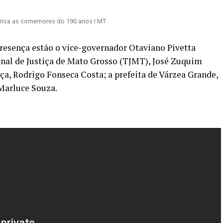
 frisa as comemores do 190 anos I MT
resença estão o vice-governador Otaviano Pivetta
unal de Justiça de Mato Grosso (TJMT), José Zuquim
ça, Rodrigo Fonseca Costa; a prefeita de Várzea Grande,
 Marluce Souza.