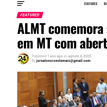
FEATURES
B
FEATURED
ALMT comemora s
em MT com abert
Published
1 ano ago
on
agosto 6, 2025
By
jornalonoroestemais@gmail.com