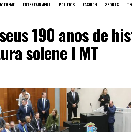
UY THEME
ENTERTAINMENT
POLITICS
FASHION
SPORTS
TE
eus 190 anos de his
ura solene I MT