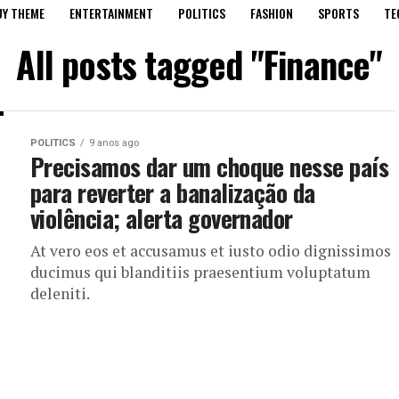
UY THEME
ENTERTAINMENT
POLITICS
FASHION
SPORTS
TE
All posts tagged "Finance"
POLITICS
9 anos ago
Precisamos dar um choque nesse país
para reverter a banalização da
violência; alerta governador
At vero eos et accusamus et iusto odio dignissimos
ducimus qui blanditiis praesentium voluptatum
deleniti.