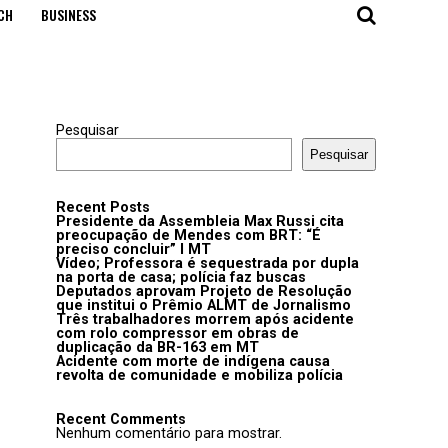
CH
BUSINESS
Pesquisar
Pesquisar
Recent Posts
Presidente da Assembleia Max Russi cita
preocupação de Mendes com BRT: “É
preciso concluir” I MT
Vídeo; Professora é sequestrada por dupla
na porta de casa; polícia faz buscas
Deputados aprovam Projeto de Resolução
que institui o Prêmio ALMT de Jornalismo
Três trabalhadores morrem após acidente
com rolo compressor em obras de
duplicação da BR-163 em MT
Acidente com morte de indígena causa
revolta de comunidade e mobiliza polícia
Recent Comments
Nenhum comentário para mostrar.